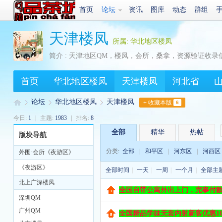
首页
论坛
资讯
图库
动态
群组
天津楼凤
所属: 华北地区楼凤
简介 : 天津地区QM，楼凤，会所，桑拿，资源验证收录
首页
华北地区楼凤
天津楼凤
河北省
论坛
华北地区楼凤
天津楼凤
+ 收藏本版
6
今日:
1
|
主题:
1983
|
排名:
8
全部
精华
热帖
版块导航
Q
»
›
›
分类:
全部
|
和平区
|
河东区
|
河西区
外围·会所《夜游区》
《夜游区》
全部时间
|
一天
|
一周
|
一个月
|
全部主
北上广深楼凤
全国自带公寓外出上门，完事付款，安
深圳QM
广州QM
全国精品学妹无套内射新客优惠100-