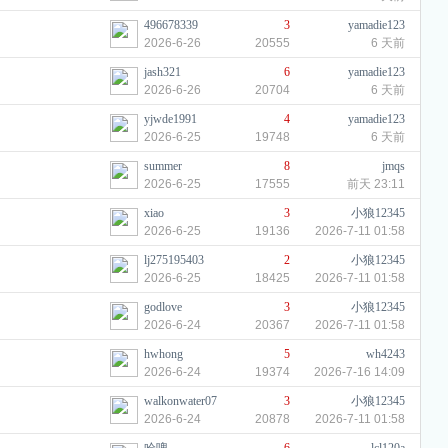
496678339
3
yamadie123
2026-6-26
20555
6 天前
jash321
6
yamadie123
2026-6-26
20704
6 天前
yjwde1991
4
yamadie123
2026-6-25
19748
6 天前
summer
8
jmqs
2026-6-25
17555
前天 23:11
xiao
3
小狼12345
2026-6-25
19136
2026-7-11 01:58
lj275195403
2
小狼12345
2026-6-25
18425
2026-7-11 01:58
godlove
3
小狼12345
2026-6-24
20367
2026-7-11 01:58
hwhong
5
wh4243
2026-6-24
19374
2026-7-16 14:09
walkonwater07
3
小狼12345
2026-6-24
20878
2026-7-11 01:58