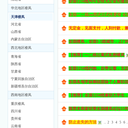
全国1234线均可安排无定金先做后
华北地区楼凤
全国一二线iso莞式日式性爱馆 全国
天津楼凤
河北省
无定金，见面支付，人到付款，兼职
山西省
内蒙古自治区
全国楼凤，全国1-5线城市，上门约
西北地区楼凤
【推荐】一二线公寓式私密楼凤
坊
青海省
陕西省
全国1234线约炮，自带公寓，无定金
甘肃省
宁夏回族自治区
全国各地学妹御姐甜妹个人兼职自带
新疆维吾尔自治区
西南地区楼凤
【推荐】全国1234线兼职大学生，
重庆楼凤
推荐本商家经营全国楼凤论坛15年一
四川省
贵州省
防止走失的方法
...
2
3
4
5
6
..
云南省