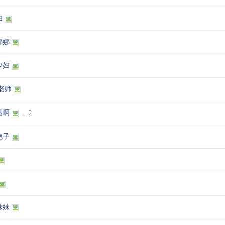
妇
娜娜
少妇
老师
喷啊
...
2
艳子
妹妹