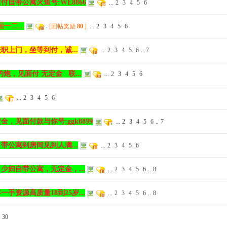
付自带公寓火鱼号:WE8866
...
2
3
4
5
6
一二...
-
[回帖奖励
80
]
...
2
3
4
5
6
上门，坐等到付，诚...
...
2
3
4
5
6
..
7
炮，见面付 无定金 联...
...
2
3
4
5
6
...
2
3
4
5
6
，见面付款与你号:ggk8899
...
2
3
4
5
6
..
7
公寓到房间见到人满...
...
2
3
4
5
6
少妇自带公寓，无定金，...
...
2
3
4
5
6
..
8
手资源高质量18到25岁...
...
2
3
4
5
6
..
8
30