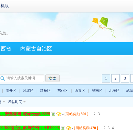
手机版
信息。
山西省
内蒙古自治区
1
2
3
|
南开区
|
河北区
|
红桥区
|
东丽区
|
西青区
|
津南区
|
北辰区
|
武
题
发帖时间
全靠谱 与你号ggk8899
-
[回帖奖励
500
]
...
2
3
300做完付款与你号：AB70098
-
[回帖奖励
420
]
...
2
3
4