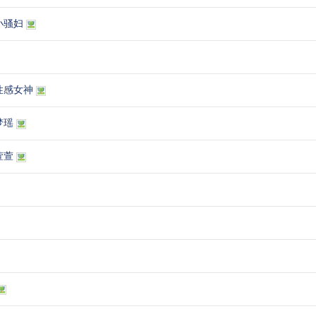
小骚妇
性感女神
梦瑶
萱萱