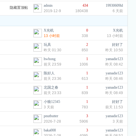
admin
434
19930609ld
隐藏置顶帖
2019-12-9
180438
6 天前
X光机
0
X光机
13 小时前
338
13 小时前
玩具
2
好好了
昨天 01:30
850
昨天 10:50
hwhong
1
yamadie123
前天 23:59
1006
昨天 08:42
陈好人
1
yamadie123
前天 23:36
613
昨天 08:46
北国之春
1
yamadie123
前天 23:33
839
昨天 08:49
小狼12345
1
好好了
3 天前
783
前天 11:53
pnutbutter
3
yamadie123
2026-7-28
5906
3 天前
baka008
3
yamadie123
2026-7-28
4095
昨天 08:52