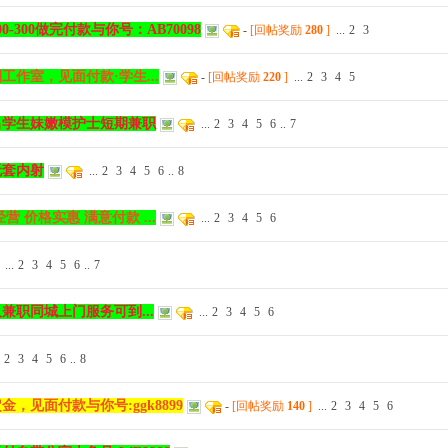
300做完付款与你号：AB70098
-
[回帖奖励
280
]
...
2
3
作室，见面付款·学生...
-
[回帖奖励
220
]
...
2
3
4
5
出学生妹嫩模护士短期兼职
...
2
3
4
5
6
..
7
无套内射
...
2
3
4
5
6
..
8
 价格实惠 满意付款 ...
...
2
3
4
5
6
...
2
3
4
5
6
..
7
职同城上门服务可到...
...
2
3
4
5
6
2
3
4
5
6
..
8
，见面付款与你号:ggk8899
-
[回帖奖励
140
]
...
2
3
4
5
6