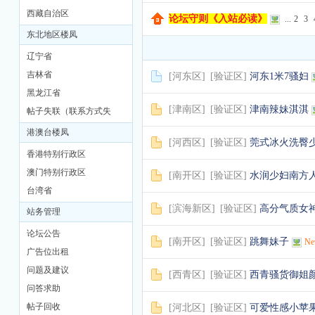
西藏自治区
论坛守则《入站必读》
...
2
3
东北地区楼凤
辽宁省
吉林省
[
河东区
]
[
验证区
]
河东1米7骚妇
黑龙江省
[
津南区
]
[
验证区
]
津南辣妹淇淇
帖子失联（联系方式失
联）
港澳台楼凤
[
河西区
]
[
验证区
]
莞式冰火洗臀
香港特别行政区
澳门特别行政区
[
南开区
]
[
验证区
]
水润少妇南方
台湾省
[
滨海新区
]
[
验证区
]
高分气质女
站务管理
论坛公告
[
南开区
]
[
验证区
]
跳舞妹子
N
广告位出租
问题及建议
[
西青区
]
[
验证区
]
西青骚货御姐
问答求助
帖子回收
[
河北区
]
[
验证区
]
可爱性感小苹