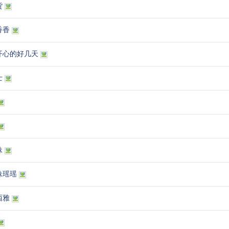
货
香香
开心的好几天
士
妹
妹瑶瑶
西雅