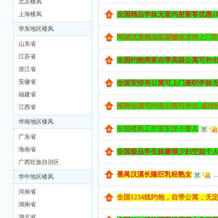
北京楼凤
上海楼凤
全国精品学妹无套内射新客优惠100-
M
华东地区楼凤
同城优质精品短期嫩妹支持上门到工
山东省
江苏省
全国约炮商家自带高级公寓可外
浙江省
安徽省
全国安排有公寓可上门兼职学妹
福建省
推荐全国可约有公寓可外出 诚信经营
江西省
品
华南地区楼凤
全国楼凤工作室安排小黎儿
广东省
海南省
全国极品学生妹嫩模少妇空姐个人兼
广西壮族自治区
番禺汉溪长隆巨乳轻熟女
...
华中地区楼凤
河南省
全国1234线约炮，自带公寓，无定金
湖南省
茶
湖北省