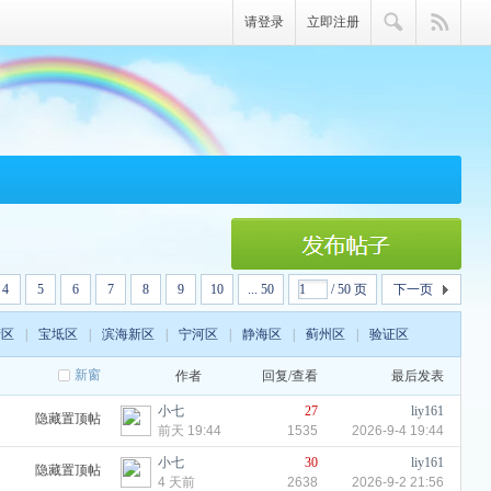
请登录
立即注册
4
5
6
7
8
9
10
... 50
/ 50 页
下一页
清区
|
宝坻区
|
滨海新区
|
宁河区
|
静海区
|
蓟州区
|
验证区
新窗
作者
回复/查看
最后发表
小七
27
liy161
隐藏置顶帖
前天 19:44
1535
2026-9-4 19:44
小七
30
liy161
隐藏置顶帖
4 天前
2638
2026-9-2 21:56