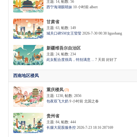
主题: 14
,
帖数: 56
西宁海湖眼睛妹
10 小时前
albert
甘肃省
主题: 63
,
帖数: 149
城关口碑SM女王莹莹
2026-7-30 00:38
liguohang
新疆维吾尔自治区
主题: 24
,
帖数: 234
此女配合度很高，特别满意 ...
7 天前
好好了
西南地区楼凤
重庆楼凤
(3)
主题: 1230
,
帖数: 2856
包夜双飞大奶
9 小时前
北国之春
贵州省
主题: 84
,
帖数: 444
长腿大屁股服务控
2026-7-23 18:16
287169