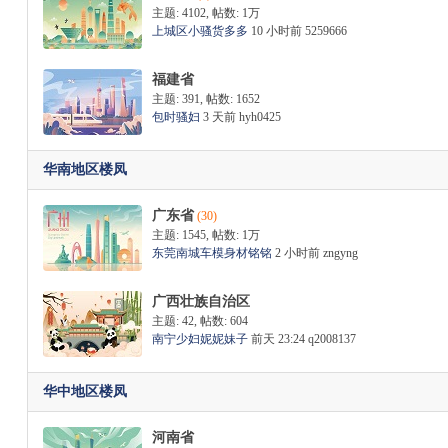
主题: 4102
,
帖数:
1万
上城区小骚货多多
10 小时前
5259666
福建省
茶
主题: 391
,
帖数: 1652
包时骚妇
3 天前
hyh0425
华南地区楼凤
广东省
(30)
主题: 1545
,
帖数:
1万
东莞南城车模身材铭铭
2 小时前
zngyng
坊
广西壮族自治区
主题: 42
,
帖数: 604
南宁少妇妮妮妹子
前天 23:24
q2008137
华中地区楼凤
河南省