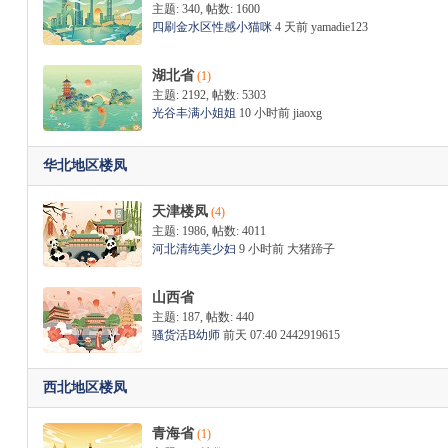
主题: 340
,
帖数: 1600
四刷金水区性感小猫咪
4 天前
yamadie123
湖北省
(1)
主题: 2192
,
帖数: 5303
光谷丰满小姐姐
10 小时前
jiaoxg
华北地区楼凤
天津楼凤
(4)
主题: 1986
,
帖数: 4011
河北清纯美少妇
9 小时前
大猪蹄子
山西省
主题: 187
,
帖数: 440
骚货活B幼师
前天 07:40
2442919615
西北地区楼凤
青海省
(1)