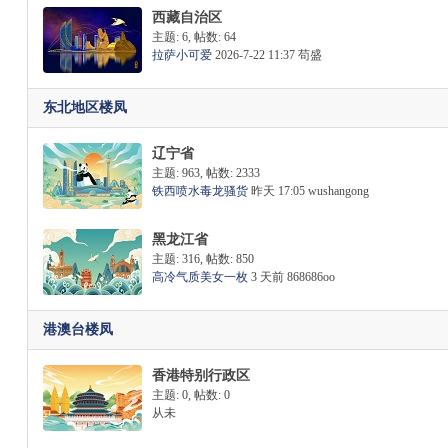
西藏自治区
主题: 6
,
帖数: 64
拉萨小可爱
2026-7-22 11:37
苟盛
东北地区楼凤
辽宁省
主题: 963
,
帖数: 2333
铁西喷水毒龙骚货
昨天 17:05
wushangong
黑龙江省
主题: 316
,
帖数: 850
高冷气质美女一枚
3 天前
868686oo
港澳台楼凤
香港特别行政区
主题: 0
,
帖数: 0
从未