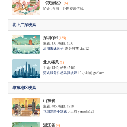
《夜游区》
(6)
简介 : 夜游，外围资讯信息。
北上广深楼凤
M
深圳QM
(155)
主题:
1万
,
帖数:
13万
清湖嫩妹沐子
10 分钟前
cfan12
北京楼凤
(1)
主题: 1549
,
帖数: 5462
莞式服务性感风骚虞姬
10 小时前
godlove
华东地区楼凤
品
山东省
主题: 485
,
帖数: 1918
花园东路小辣妹
5 天前
yamadie123
浙江省
(4)