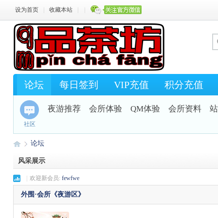
设为首页
|
收藏本站
|
|
论坛
每日签到
VIP充值
积分充值
夜游推荐
会所体验
QM体验
会所资料
站
社区
论坛
风采展示
|
欢迎新会员:
fewfwe
Q
»
外围·会所《夜游区》