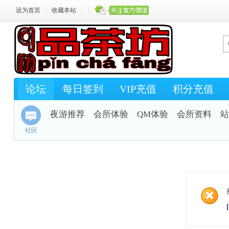
设为首页
|
收藏本站
|
|
论坛
每日签到
VIP充值
积分充值
夜游推荐
会所体验
QM体验
会所资料
站
社区