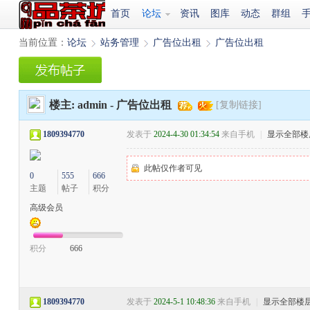
首页
论坛
资讯
图库
动态
群组
当前位置：
论坛
站务管理
广告位出租
广告位出租
›
›
›
楼主:
admin
-
广告位出租
[复制链接]
1809394770
发表于
2024-4-30 01:34:54
来自手机
|
显示全部楼
此帖仅作者可见
0
555
666
主题
帖子
积分
高级会员
积分
666
1809394770
发表于
2024-5-1 10:48:36
来自手机
|
显示全部楼