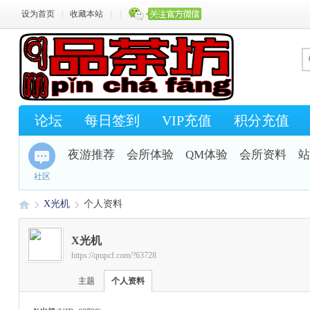
设为首页
|
收藏本站
|
|
论坛
每日签到
VIP充值
积分充值
夜游推荐
会所体验
QM体验
会所资料
站
社区
X光机
个人资料
X光机
https://qmpcf.com/?63728
Q
›
›
主题
个人资料