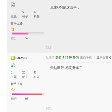
原来QM是这回事，
0
5
52
主题
帖子
积分
新手上路
积分
52
回复
sogoodso
发表于
2021-4-13 10:49:38
来自手机
|
显示全部楼
受益匪浅 感觉升华了
0
25
93
主题
帖子
积分
新手上路
积分
93
回复