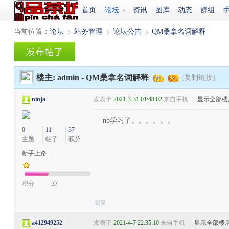
首页
论坛
资讯
图库
动态
群组
当前位置：
论坛
站务管理
论坛公告
QM桑拿名词解释
›
›
›
楼主:
admin
-
QM桑拿名词解释
[复制链接]
ninja
发表于
2021-3-31 01:48:02
来自手机
|
显示全部楼
nb学习了。。。。。。
0
11
37
主题
帖子
积分
新手上路
积分
37
回复
a412949252
发表于
2021-4-7 22:35:10
来自手机
|
显示全部楼