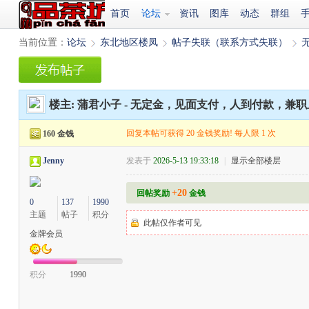
首页
论坛
资讯
图库
动态
群组
当前位置：
论坛
东北地区楼凤
帖子失联（联系方式失联）
›
›
›
楼主:
蒲君小子
-
无定金，见面支付，人到付款，兼职上
回复本帖可获得 20 金钱奖励! 每人限 1 次
160 金钱
Jenny
发表于
2026-5-13 19:33:18
|
显示全部楼层
+20
回帖奖励
金钱
0
137
1990
主题
帖子
积分
此帖仅作者可见
金牌会员
积分
1990