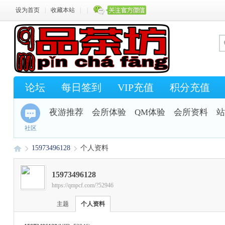
设为首页
|
收藏本站
|
|
论坛
每日签到
VIP充值
积分充值
夜游推荐
会所体验
QM体验
会所资料
站
社区
15973496128
个人资料
15973496128
https://qmpcf.com/?52946
Q
›
›
主题
个人资料