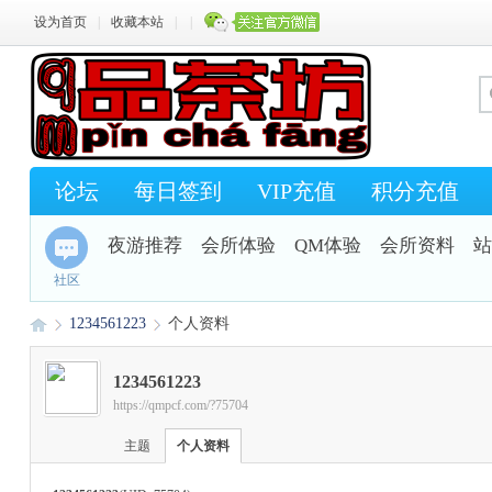
设为首页
|
收藏本站
|
|
论坛
每日签到
VIP充值
积分充值
夜游推荐
会所体验
QM体验
会所资料
站
社区
1234561223
个人资料
1234561223
https://qmpcf.com/?75704
Q
›
›
主题
个人资料