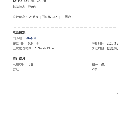
1234561223
(UID: 75704)
邮箱状态
已验证
统计信息
好友数 0
|
回帖数 312
|
主题数 0
活跃概况
M
用户组
中级会员
在线时间
109 小时
注册时间
2025-3-
上次发表时间
2026-8-6 19:54
所在时区
使用系
统计信息
已用空间
0 B
积分
305
贡献
0
V币
0
品