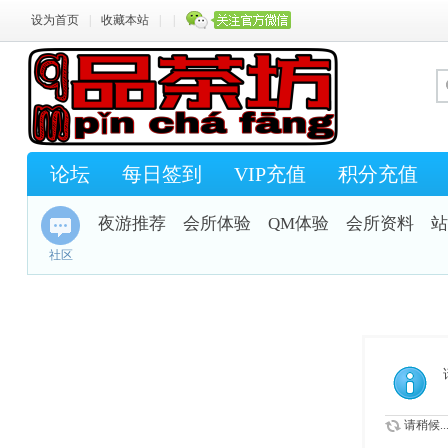
设为首页
|
收藏本站
|
|
论坛
每日签到
VIP充值
积分充值
夜游推荐
会所体验
QM体验
会所资料
站
社区
请稍候..