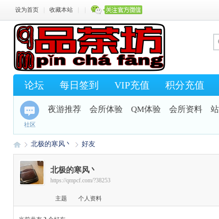
设为首页
|
收藏本站
|
|
论坛
每日签到
VIP充值
积分充值
夜游推荐
会所体验
QM体验
会所资料
站
社区
北极的寒风丶
好友
北极的寒风丶
https://qmpcf.com/?38253
Q
›
›
主题
个人资料