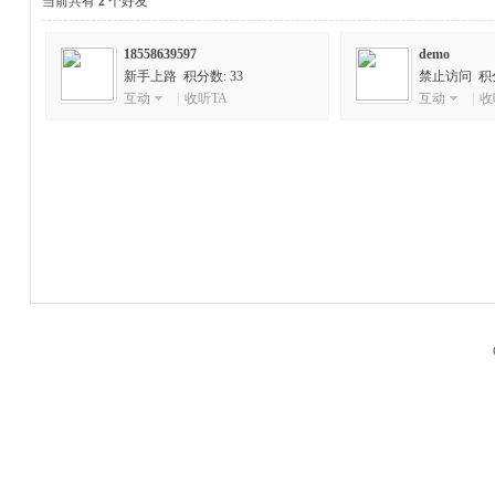
当前共有
2
个好友
18558639597
demo
新手上路 积分数: 33
禁止访问 积分数
互动
|
收听TA
互动
|
收
M
品