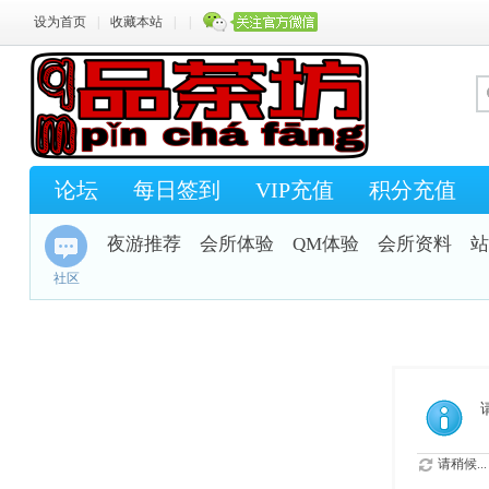
设为首页
|
收藏本站
|
|
论坛
每日签到
VIP充值
积分充值
夜游推荐
会所体验
QM体验
会所资料
站
社区
请稍候...