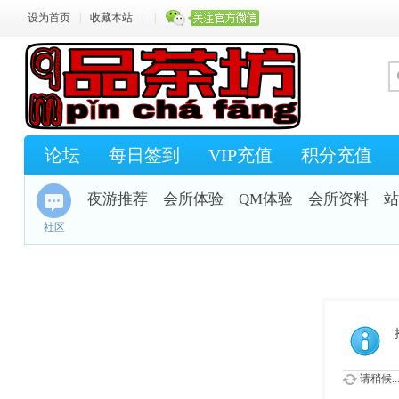
设为首页
|
收藏本站
|
|
论坛
每日签到
VIP充值
积分充值
夜游推荐
会所体验
QM体验
会所资料
站
社区
请稍候..