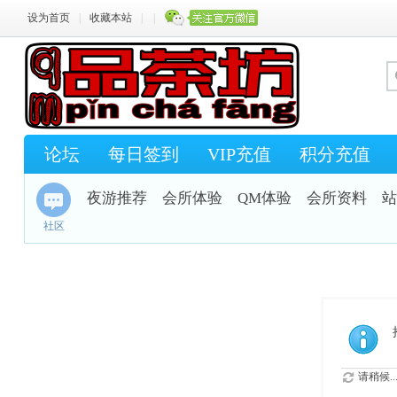
设为首页
|
收藏本站
|
|
论坛
每日签到
VIP充值
积分充值
夜游推荐
会所体验
QM体验
会所资料
站
社区
请稍候..