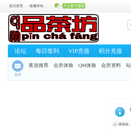
设为首页
|
收藏本站
|
|
论坛
每日签到
VIP充值
积分充值
夜游推荐
会所体验
QM体验
会所资料
站
社区
请稍候..